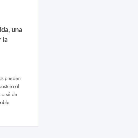
ida, una
 la
cas pueden
ostura al
 corsé de
sable