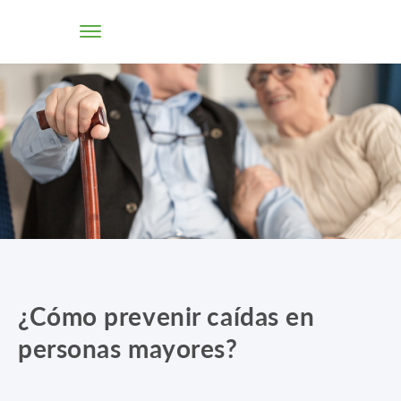
TIENDA ONLINE
CONÓCENOS
SOLUCIONES
CENTROS
PROFESIONALES
¿Cómo prevenir caídas en
PROMOCIONES Y ACTUALIDAD
personas mayores?
BLOG