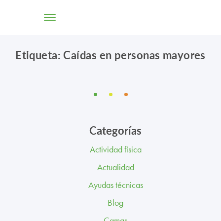
Etiqueta: Caídas en personas mayores
TIENDA ONLINE
CONÓCENOS
SOLUCIONES
Categorías
CENTROS
Actividad física
PROFESIONALES
Actualidad
PROMOCIONES Y ACTUALIDAD
Ayudas técnicas
Blog
BLOG
Camas