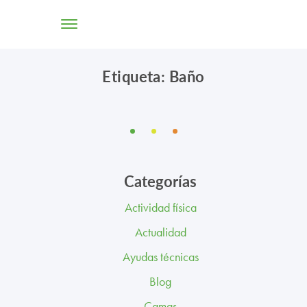
Etiqueta: Baño
TIENDA ONLINE
CONÓCENOS
SOLUCIONES
Categorías
CENTROS
Actividad física
PROFESIONALES
Actualidad
PROMOCIONES Y ACTUALIDAD
Ayudas técnicas
Blog
BLOG
Camas