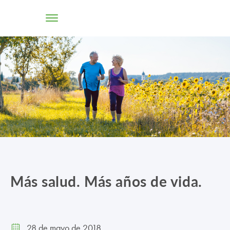
TIENDA ONLINE
CONÓCENOS
SOLUCIONES
CENTROS
PROFESIONALES
Más salud. Más años de vida.
PROMOCIONES Y ACTUALIDAD
BLOG
28 de mayo de 2018