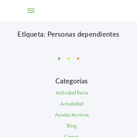
Etiqueta: Personas dependientes
TIENDA ONLINE
CONÓCENOS
SOLUCIONES
Categorías
CENTROS
Actividad física
PROFESIONALES
Actualidad
PROMOCIONES Y ACTUALIDAD
Ayudas técnicas
Blog
BLOG
Camas