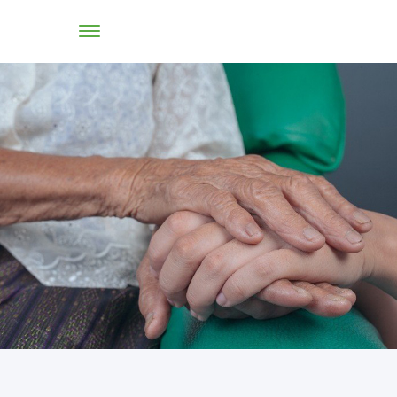
TIENDA ONLINE
CONÓCENOS
SOLUCIONES
CENTROS
PROFESIONALES
PROMOCIONES Y ACTUALIDAD
BLOG