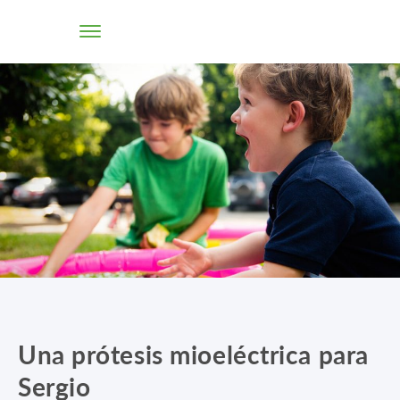
TIENDA ONLINE
CONÓCENOS
SOLUCIONES
CENTROS
PROFESIONALES
PROMOCIONES Y ACTUALIDAD
Una prótesis mioeléctrica para
BLOG
Sergio