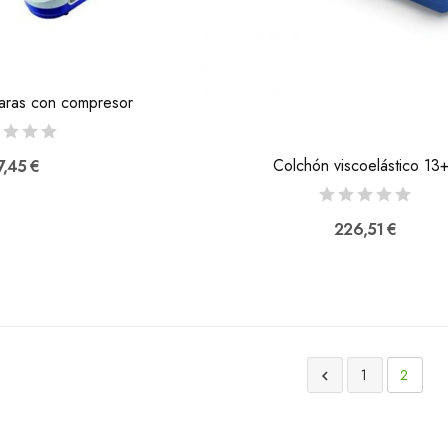
caras con compresor
Colchón viscoelástico 13
7,45 €
226,51 €
1
2
