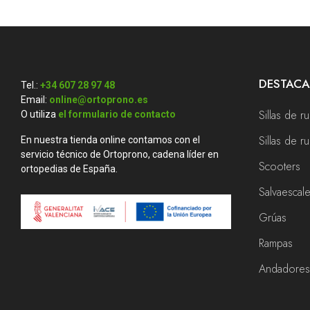
DESTAC
Tel.:
+34 607 28 97 48
Email:
online@ortoprono.es
Sillas de r
O utiliza
el formulario de contacto
Sillas de 
En nuestra tienda online contamos con el
servicio técnico de Ortoprono, cadena líder en
Scooters
ortopedias de España.
Salvaescal
Grúas
Rampas
Andadore