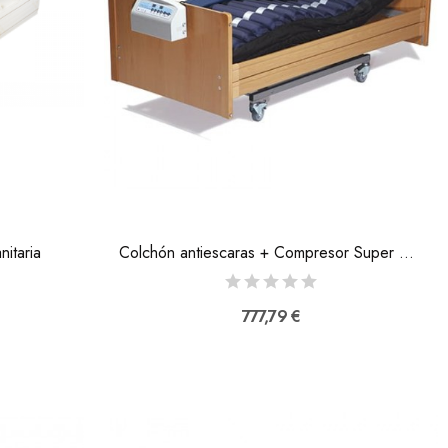
itaria
Colchón antiescaras + Compresor Super Care
777,79 €