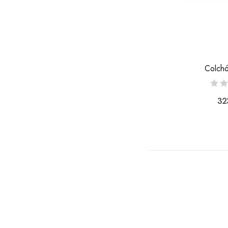
Colchó
32