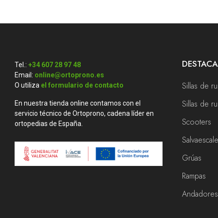
DESTAC
Tel.:
+34 607 28 97 48
Email:
online@ortoprono.es
Sillas de r
O utiliza
el formulario de contacto
Sillas de 
En nuestra tienda online contamos con el
servicio técnico de Ortoprono, cadena líder en
Scooters
ortopedias de España.
Salvaescal
Grúas
Rampas
Andadore