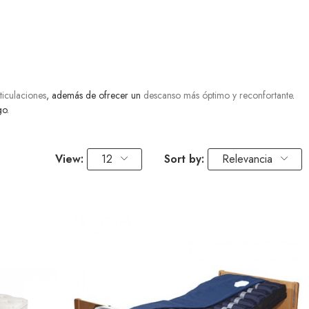
ticulaciones
, además de ofrecer un
descanso más óptimo y reconfortante
.
go.
View:
12
Sort by:
Relevancia