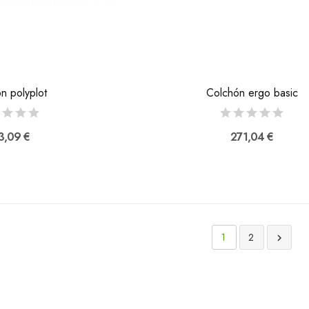
n polyplot
Colchón ergo basic
3,09 €
271,04 €
1
2
