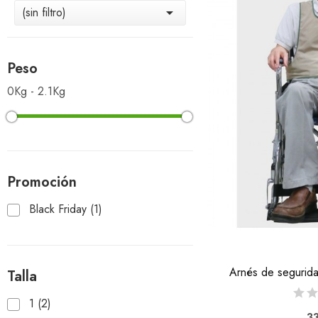
(sin filtro)

Peso
0Kg - 2.1Kg
Promoción
Black Friday
(1)
Arnés de segurida
Talla
1
(2)
33