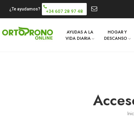
¿Te ayudamos?
+34 607 28 97 48
AYUDAS A LA
HOGAR Y
VIDA DIARIA
DESCANSO
Acceso
Inic