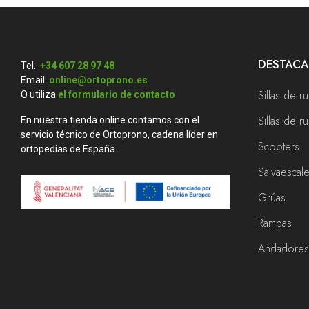
DESTAC
Tel.:
+34 607 28 97 48
Email:
online@ortoprono.es
Sillas de r
O utiliza
el formulario de contacto
Sillas de 
En nuestra tienda online contamos con el
servicio técnico de Ortoprono, cadena líder en
Scooters
ortopedias de España.
Salvaescal
Grúas
Rampas
Andadore