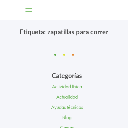
Etiqueta: zapatillas para correr
TIENDA ONLINE
CONÓCENOS
SOLUCIONES
Categorías
CENTROS
Actividad física
PROFESIONALES
Actualidad
PROMOCIONES Y ACTUALIDAD
Ayudas técnicas
Blog
BLOG
Camas