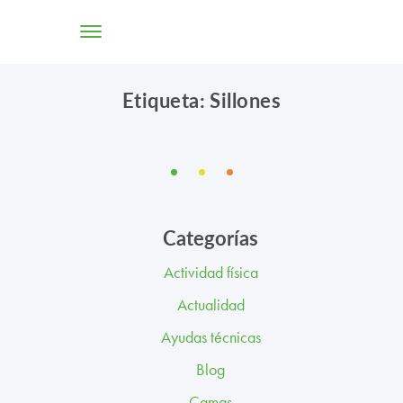
Etiqueta: Sillones
TIENDA ONLINE
CONÓCENOS
SOLUCIONES
Categorías
CENTROS
Actividad física
PROFESIONALES
Actualidad
PROMOCIONES Y ACTUALIDAD
Ayudas técnicas
Blog
BLOG
Camas