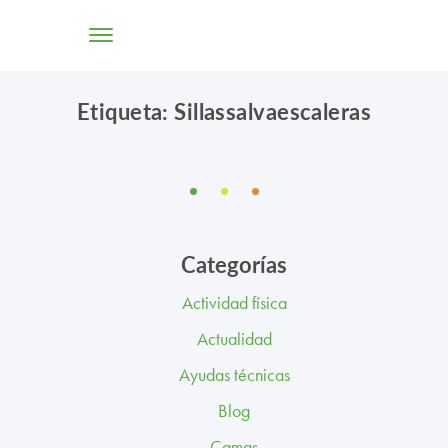
Etiqueta: Sillassalvaescaleras
TIENDA ONLINE
CONÓCENOS
SOLUCIONES
Categorías
CENTROS
Actividad física
PROFESIONALES
Actualidad
PROMOCIONES Y ACTUALIDAD
Ayudas técnicas
Blog
BLOG
Camas