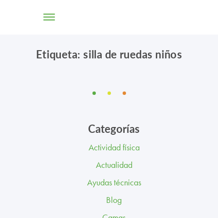
Etiqueta: silla de ruedas niños
TIENDA ONLINE
CONÓCENOS
SOLUCIONES
Categorías
CENTROS
Actividad física
PROFESIONALES
Actualidad
PROMOCIONES Y ACTUALIDAD
Ayudas técnicas
Blog
BLOG
Camas