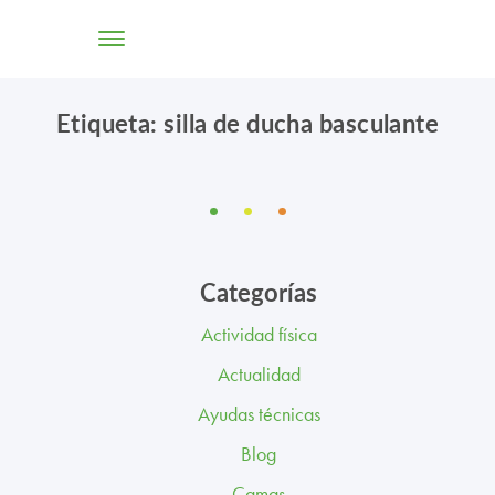
Etiqueta: silla de ducha basculante
TIENDA ONLINE
CONÓCENOS
SOLUCIONES
Categorías
CENTROS
Actividad física
PROFESIONALES
Actualidad
PROMOCIONES Y ACTUALIDAD
Ayudas técnicas
Blog
BLOG
Camas