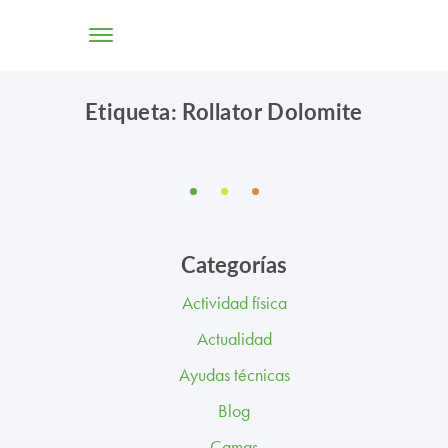
Etiqueta: Rollator Dolomite
TIENDA ONLINE
CONÓCENOS
SOLUCIONES
Categorías
CENTROS
Actividad física
PROFESIONALES
Actualidad
PROMOCIONES Y ACTUALIDAD
Ayudas técnicas
Blog
BLOG
Camas