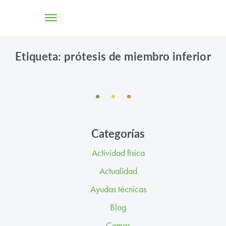
Etiqueta: prótesis de miembro inferior
TIENDA ONLINE
CONÓCENOS
SOLUCIONES
Categorías
CENTROS
Actividad física
PROFESIONALES
Actualidad
PROMOCIONES Y ACTUALIDAD
Ayudas técnicas
Blog
BLOG
Camas