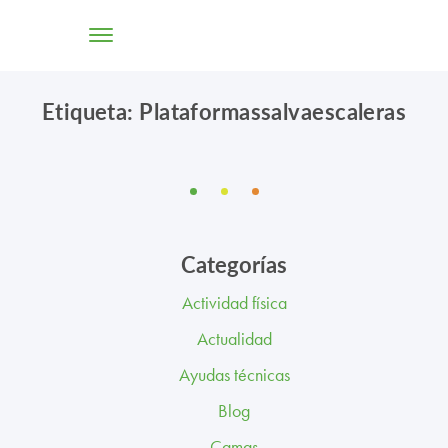
Etiqueta: Plataformassalvaescaleras
TIENDA ONLINE
CONÓCENOS
SOLUCIONES
Categorías
CENTROS
Actividad física
PROFESIONALES
Actualidad
PROMOCIONES Y ACTUALIDAD
Ayudas técnicas
Blog
BLOG
Camas