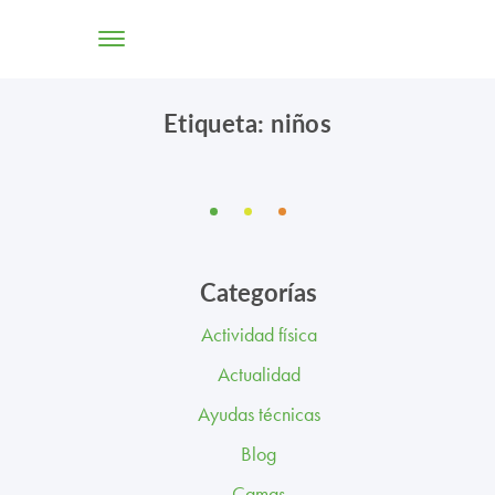
Etiqueta: niños
TIENDA ONLINE
CONÓCENOS
SOLUCIONES
Categorías
CENTROS
Actividad física
PROFESIONALES
Actualidad
PROMOCIONES Y ACTUALIDAD
Ayudas técnicas
Blog
BLOG
Camas