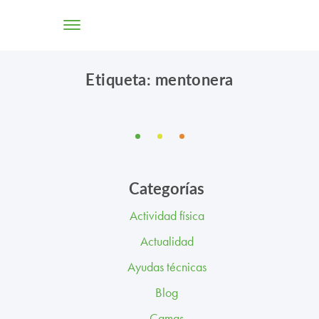
Etiqueta: mentonera
TIENDA ONLINE
CONÓCENOS
SOLUCIONES
Categorías
CENTROS
Actividad física
PROFESIONALES
Actualidad
PROMOCIONES Y ACTUALIDAD
Ayudas técnicas
Blog
BLOG
Camas