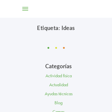
Etiqueta: Ideas
TIENDA ONLINE
CONÓCENOS
SOLUCIONES
Categorías
CENTROS
Actividad física
PROFESIONALES
Actualidad
PROMOCIONES Y ACTUALIDAD
Ayudas técnicas
Blog
BLOG
Camas