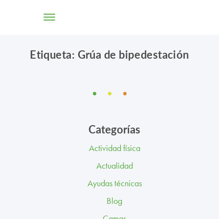
Etiqueta: Grúa de bipedestación
TIENDA ONLINE
CONÓCENOS
SOLUCIONES
Categorías
CENTROS
Actividad física
PROFESIONALES
Actualidad
PROMOCIONES Y ACTUALIDAD
Ayudas técnicas
Blog
BLOG
Camas