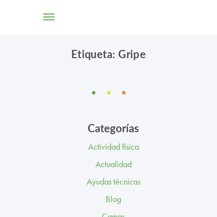
Etiqueta: Gripe
TIENDA ONLINE
CONÓCENOS
SOLUCIONES
Categorías
CENTROS
Actividad física
PROFESIONALES
Actualidad
PROMOCIONES Y ACTUALIDAD
Ayudas técnicas
Blog
BLOG
Camas