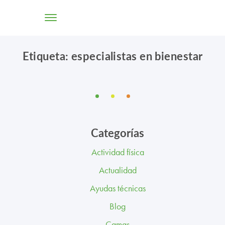
Etiqueta: especialistas en bienestar
TIENDA ONLINE
CONÓCENOS
SOLUCIONES
Categorías
CENTROS
Actividad física
PROFESIONALES
Actualidad
PROMOCIONES Y ACTUALIDAD
Ayudas técnicas
Blog
BLOG
Camas