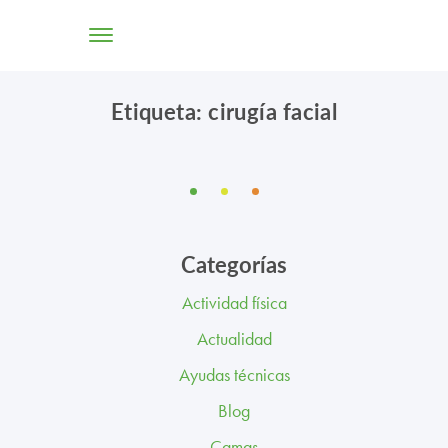
Etiqueta: cirugía facial
TIENDA ONLINE
CONÓCENOS
SOLUCIONES
Categorías
CENTROS
Actividad física
PROFESIONALES
Actualidad
PROMOCIONES Y ACTUALIDAD
Ayudas técnicas
Blog
BLOG
Camas