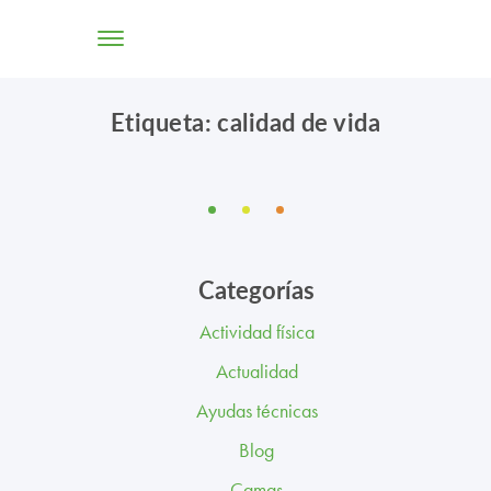
Etiqueta: calidad de vida
TIENDA ONLINE
CONÓCENOS
SOLUCIONES
Categorías
CENTROS
Actividad física
PROFESIONALES
Actualidad
PROMOCIONES Y ACTUALIDAD
Ayudas técnicas
Blog
BLOG
Camas