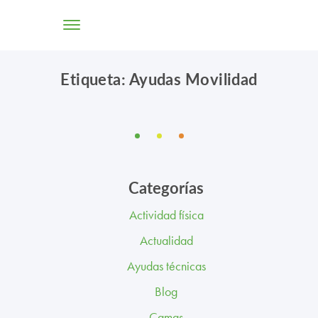
Etiqueta: Ayudas Movilidad
TIENDA ONLINE
CONÓCENOS
SOLUCIONES
Categorías
CENTROS
Actividad física
PROFESIONALES
Actualidad
PROMOCIONES Y ACTUALIDAD
Ayudas técnicas
Blog
BLOG
Camas