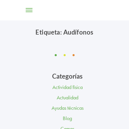
Etiqueta: Audífonos
TIENDA ONLINE
CONÓCENOS
SOLUCIONES
Categorías
CENTROS
Actividad física
PROFESIONALES
Actualidad
PROMOCIONES Y ACTUALIDAD
Ayudas técnicas
Blog
BLOG
Camas