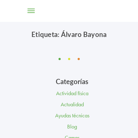
Etiqueta: Álvaro Bayona
TIENDA ONLINE
CONÓCENOS
SOLUCIONES
Categorías
CENTROS
Actividad física
PROFESIONALES
Actualidad
PROMOCIONES Y ACTUALIDAD
Ayudas técnicas
Blog
BLOG
Camas