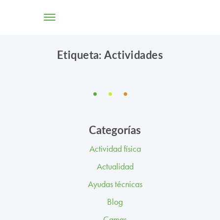
Etiqueta: Actividades
TIENDA ONLINE
CONÓCENOS
SOLUCIONES
Categorías
CENTROS
Actividad física
PROFESIONALES
Actualidad
PROMOCIONES Y ACTUALIDAD
Ayudas técnicas
Blog
BLOG
Camas