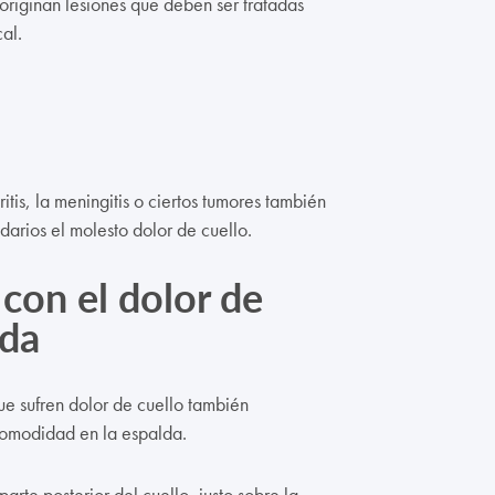
originan lesiones que deben ser tratadas
al.
tis, la meningitis o ciertos tumores también
darios el molesto dolor de cuello.
con el dolor de
lda
ue sufren dolor de cuello también
comodidad en la espalda.
parte posterior del cuello, justo sobre la