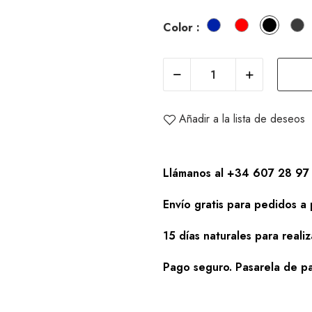
azul
rojo
negro
gr
Color :
Añadir a la lista de deseos
Llámanos al +34 607 28 97 
Envío gratis para pedidos a 
15 días naturales para reali
Pago seguro. Pasarela de pa