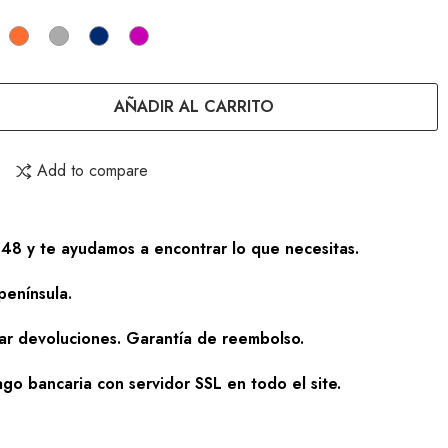
is
naranja
gris
petróleo
morado
claro
AÑADIR AL CARRITO
Add to compare
48 y te ayudamos a encontrar lo que necesitas.
península.
zar devoluciones. Garantía de reembolso.
go bancaria con servidor SSL en todo el site.