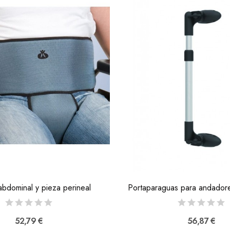
abdominal y pieza perineal
52,79 €
56,87 €