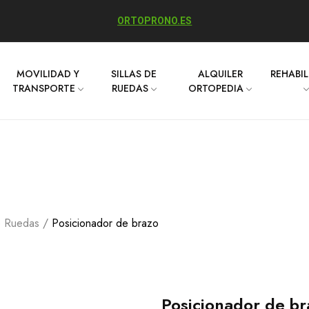
ORTOPRONO.ES
MOVILIDAD Y
SILLAS DE
ALQUILER
REHABI
TRANSPORTE
RUEDAS
ORTOPEDIA
e Ruedas
Posicionador de brazo
Posicionador de br