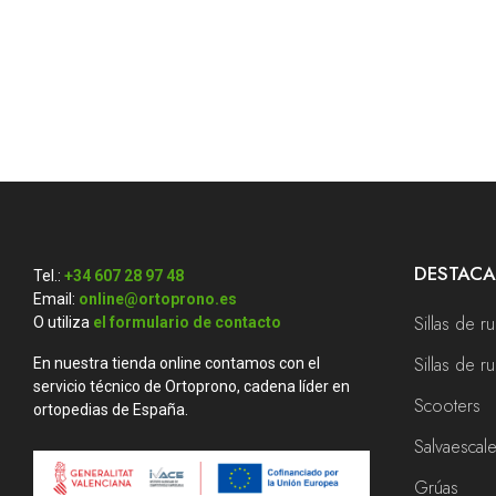
DESTAC
Tel.:
+34 607 28 97 48
Email:
online@ortoprono.es
Sillas de r
O utiliza
el formulario de contacto
Sillas de 
En nuestra tienda online contamos con el
servicio técnico de Ortoprono, cadena líder en
Scooters
ortopedias de España.
Salvaescal
Grúas