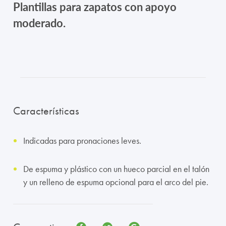
Plantillas para zapatos con apoyo
TRABAJA CON NOSOTROS
moderado.
CONTACTO
CANAL ÉTICO
Características
Indicadas para pronaciones leves.
De espuma y plástico con un hueco parcial en el talón
y un relleno de espuma opcional para el arco del pie.