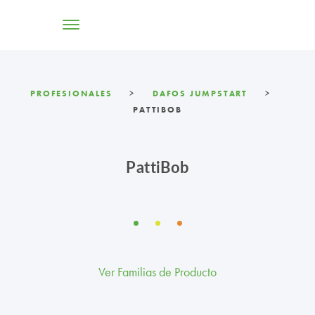
TIENDA ONLINE
PROFESIONALES
>
DAFOS JUMPSTART
>
PATTIBOB
CONÓCENOS
SOLUCIONES
PattiBob
CENTROS
PROFESIONALES
PROMOCIONES Y ACTUALIDAD
Ver Familias de Producto
BLOG