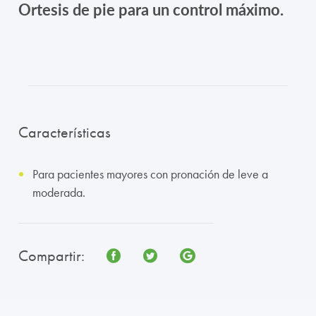
Ortesis de pie para un control máximo.
TRABAJA CON NOSOTROS
CONTACTO
CANAL ÉTICO
Características
Para pacientes mayores con pronación de leve a
moderada.
Compartir: