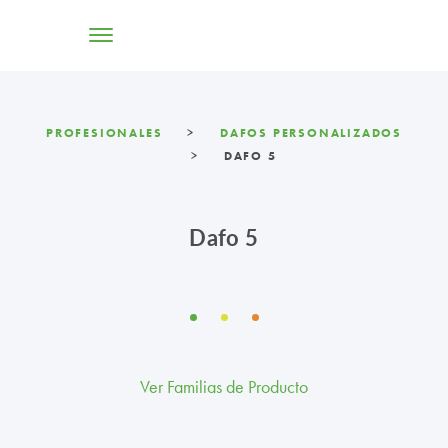
TIENDA ONLINE
PROFESIONALES
>
DAFOS PERSONALIZADOS
>
DAFO 5
CONÓCENOS
SOLUCIONES
Dafo 5
CENTROS
PROFESIONALES
PROMOCIONES Y ACTUALIDAD
Ver Familias de Producto
BLOG