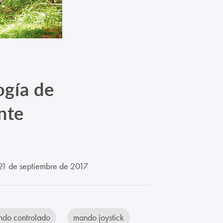
ogía de
nte
1 de septiembre de 2017
do controlado
mando joystick