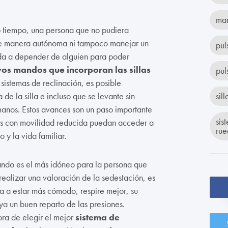
ma
 tiempo, una persona que no pudiera
 de manera autónoma ni tampoco manejar un
pul
ada a depender de alguien para poder
evos mandos que incorporan las
sillas
pul
 sistemas de reclinación, es posible
de la silla e incluso que se levante sin
sil
anos. Estos avances son un paso importante
sis
as con movilidad reducida puedan acceder a
rue
 y la vida familiar.
ando es el más idóneo para la persona que
realizar una valoración de la sedestación, es
va a estar más cómodo, respire mejor, su
ya un buen reparto de las presiones.
ora de elegir el mejor
sistema de