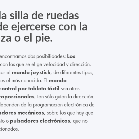
la silla de ruedas
e ejercerse con la
za o el pie.
encontramos dos posibilidades:
Los
 con los que se elige velocidad y dirección.
mos el
mando joystick
, de diferentes tipos,
 es el más conocido. El
mando
control por tableta táctil
son otras
roporcionales
, tan sólo guían la dirección.
 dependen de la programación electrónica de
adores mecánicos
, sobre los que hay que
nto o
pulsadores electrónicos
, que no
cionados.