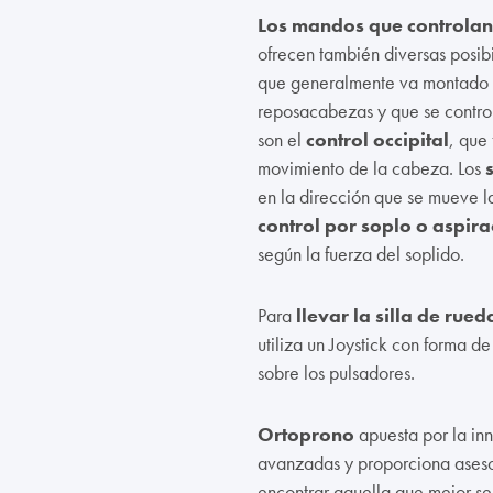
Los mandos que controlan 
ofrecen también diversas posib
que generalmente va montado s
reposacabezas y que se control
son el
control occipital
, que
movimiento de la cabeza. Los
en la dirección que se mueve l
control por soplo o aspira
según la fuerza del soplido.
Para
llevar la silla de rued
utiliza un Joystick con forma d
sobre los pulsadores.
Ortoprono
apuesta por la inn
avanzadas y proporciona aseso
encontrar aquella que mejor se