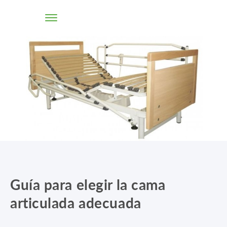
TIENDA ONLINE
CONÓCENOS
SOLUCIONES
CENTROS
PROFESIONALES
Guía para elegir la cama
PROMOCIONES Y ACTUALIDAD
articulada adecuada
BLOG