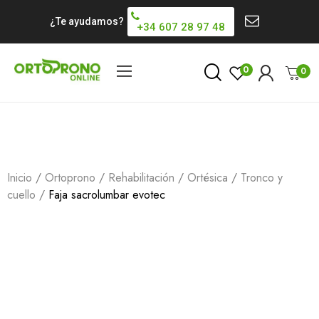
¿Te ayudamos?
+34 607 28 97 48
0
0
Inicio
Ortoprono
Rehabilitación
Ortésica
Tronco y
cuello
Faja sacrolumbar evotec