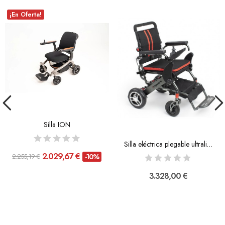
¡En Oferta!
Silla ION
Silla eléctrica plegable ultraligera I-Explorer 4
2.029,67 €
2.255,19 €
-10%
3.328,00 €