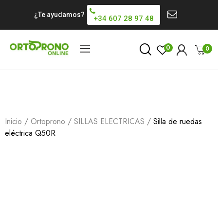
¿Te ayudamos?
+34 607 28 97 48
0
0
Inicio
Ortoprono
SILLAS ELECTRICAS
Silla de ruedas
eléctrica Q50R