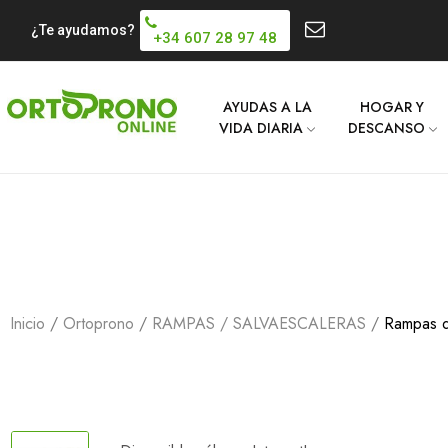
¿Te ayudamos?
+34 607 28 97 48
AYUDAS A LA
HOGAR Y
VIDA DIARIA
DESCANSO
Inicio
Ortoprono
RAMPAS / SALVAESCALERAS
Rampas d