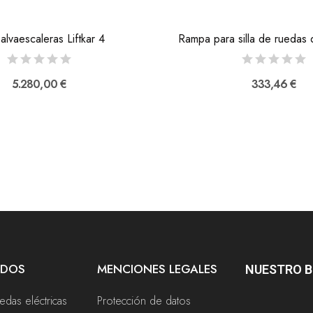
salvaescaleras Liftkar 4
Rampa para silla de ruedas d
5.280,00 €
333,46 €
ADOS
MENCIONES LEGALES
NUESTRO 
uedas eléctricas
Protección de datos