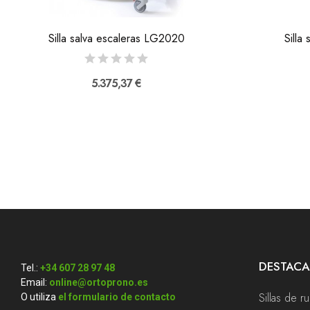
Silla salva escaleras LG2020
Silla 
5.375,37 €
DESTAC
Tel.:
+34 607 28 97 48
Email:
online@ortoprono.es
Sillas de r
O utiliza
el formulario de contacto