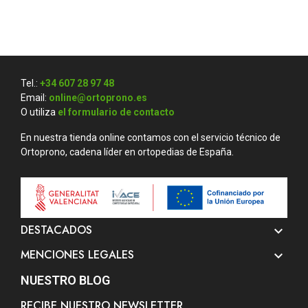
Tel.:
+34 607 28 97 48
Email:
online@ortoprono.es
O utiliza
el formulario de contacto
En nuestra tienda online contamos con el servicio técnico de
Ortoprono, cadena líder en ortopedias de España.
DESTACADOS

MENCIONES LEGALES

NUESTRO BLOG
RECIBE NUESTRO NEWSLETTER