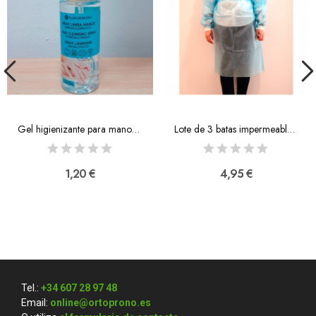
Gel higienizante para manos Josmi 100 ml
Lote de 3 batas impermeables desechables
1,20 €
4,95 €
Tel.:
+34 607 28 97 48
Email:
online@ortoprono.es