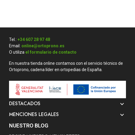
Tel.:
+34 607 28 97 48
Email:
online@ortoprono.es
O utiliza
el formulario de contacto
En nuestra tienda online contamos con el servicio técnico de
Ortoprono, cadena líder en ortopedias de España.
DESTACADOS

MENCIONES LEGALES

NUESTRO BLOG