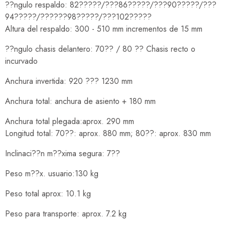
??ngulo respaldo: 82?????/???86?????/???90?????/???
94?????/??????98?????/???102?????
Altura del respaldo: 300 - 510 mm incrementos de 15 mm
??ngulo chasis delantero: 70?? / 80 ?? Chasis recto o
incurvado
Anchura invertida: 920 ??? 1230 mm
Anchura total: anchura de asiento + 180 mm
Anchura total plegada:aprox. 290 mm
Longitud total: 70??: aprox. 880 mm; 80??: aprox. 830 mm
Inclinaci??n m??xima segura: 7??
Peso m??x. usuario:130 kg
Peso total aprox: 10.1 kg
Peso para transporte: aprox. 7.2 kg