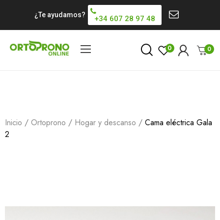
¿Te ayudamos?
+34 607 28 97 48
0
0
Inicio
Ortoprono
Hogar y descanso
Cama eléctrica Gala
2