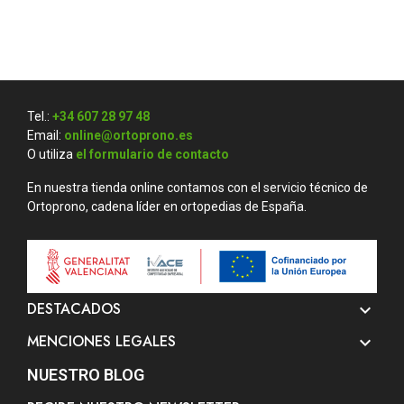
Tel.:
+34 607 28 97 48
Email:
online@ortoprono.es
O utiliza
el formulario de contacto
En nuestra tienda online contamos con el servicio técnico de
Ortoprono, cadena líder en ortopedias de España.
DESTACADOS

MENCIONES LEGALES

NUESTRO BLOG