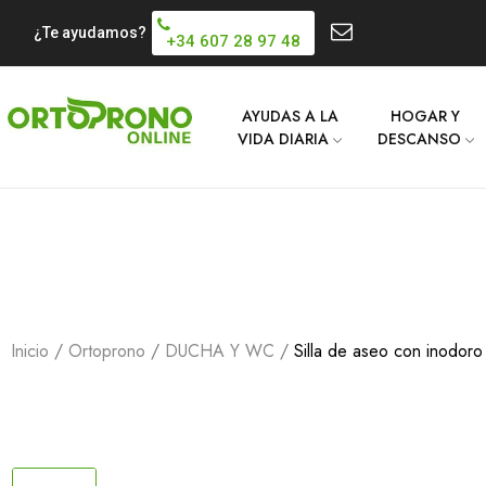
¿Te ayudamos?
+34 607 28 97 48
AYUDAS A LA
HOGAR Y
VIDA DIARIA
DESCANSO
Inicio
Ortoprono
DUCHA Y WC
Silla de aseo con inodoro