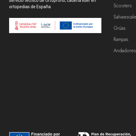
servicio técnico de Ortoprono, cadena líder en
Scooters
ortopedias de España.
Salvaescal
Grúas
Rampas
Andadore