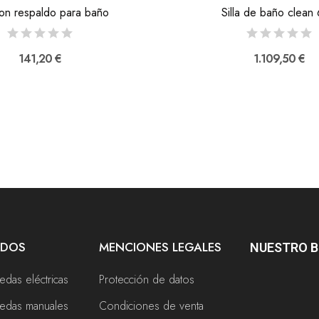
 con respaldo para baño
Silla de baño clean
141,20 €
1.109,50 €
ADOS
MENCIONES LEGALES
NUESTRO 
uedas eléctricas
Protección de datos
ruedas manuales
Condiciones de venta