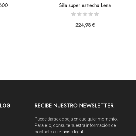
 600
Silla super estrecha Lena
224,98 €
RECIBE NUESTRO NEWSLETTER
BLOG
Puede darse de baja en cualquier momento.
Para ello, consulte nuestra información de
contacto en el aviso legal.