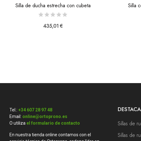
Silla de ducha estrecha con cubeta
Silla
435,01 €
DESTAC
Tel.:
+34 607 28 97 48
Email:
online@ortoprono.es
Sillas de r
O utiliza
el formulario de contacto
Sillas de 
En nuestra tienda online contamos con el