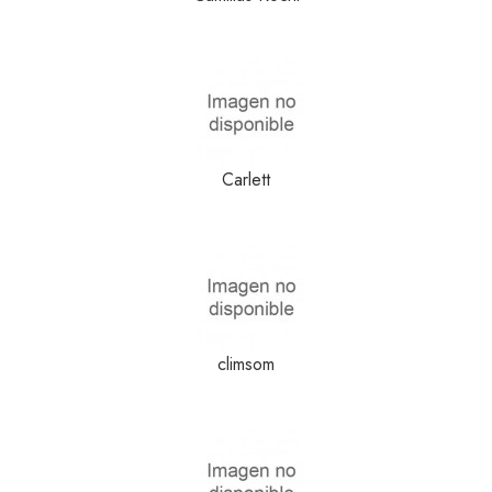
Carlett
climsom