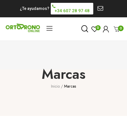
¿Te ayudamos?
+34 607 28 97 48
0
0
Marcas
Inicio
Marcas