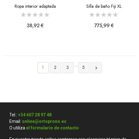
Ropa interior adaptada
Silla de baño Fiji XL
38,92 €
775,99 €
…
1
2
3
5

Tel.:
+34 607 28 97 48
Email:
online@ortoprono.es
O utiliza
el formulario de contacto