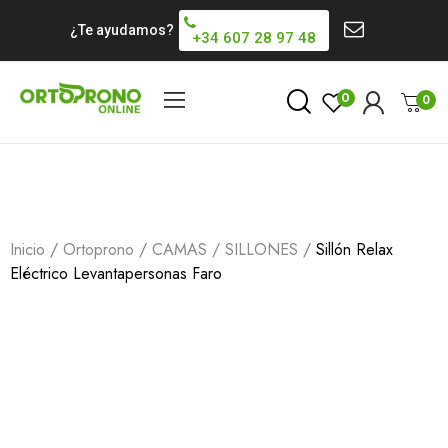
¿Te ayudamos?
+34 607 28 97 48
0
0
Inicio
Ortoprono
CAMAS / SILLONES
Sillón Relax
Eléctrico Levantapersonas Faro