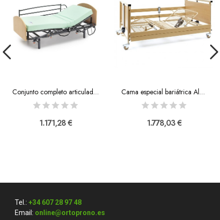
Conjunto completo articulado Geria
Cama especial bariátrica Alura Low XL
1.171,28 €
1.778,03 €
Tel.:
+34 607 28 97 48
Email:
online@ortoprono.es