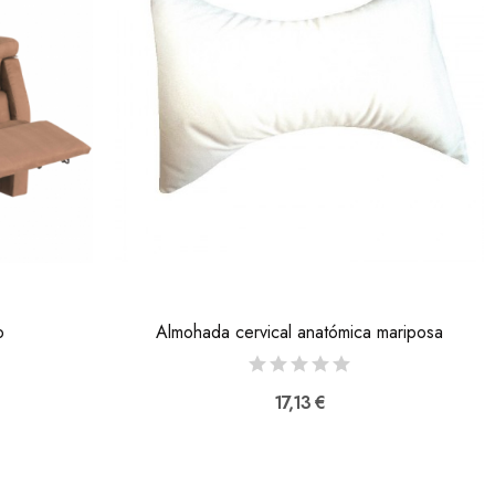
o
Almohada cervical anatómica mariposa
17,13 €