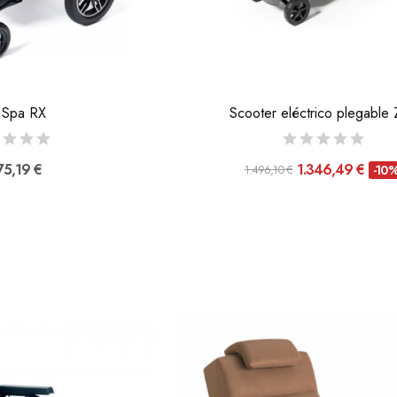
a Spa RX
Scooter eléctrico plegable 
75,19 €
1.346,49 €
1.496,10 €
-10