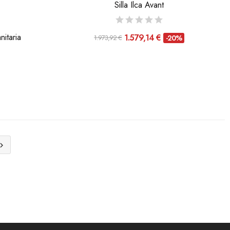
Silla Ilca Avant
itaria
1.579,14 €
1.973,92 €
-20%
