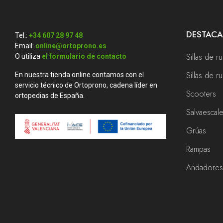
DESTAC
Tel.:
+34 607 28 97 48
Email:
online@ortoprono.es
Sillas de r
O utiliza
el formulario de contacto
Sillas de 
En nuestra tienda online contamos con el
servicio técnico de Ortoprono, cadena líder en
Scooters
ortopedias de España.
Salvaescal
Grúas
Rampas
Andadore