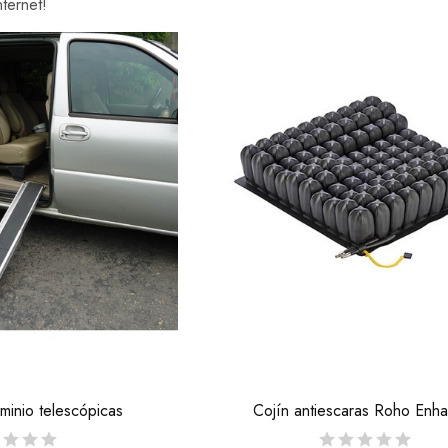
nternet!
minio telescópicas
Cojín antiescaras Roho Enh