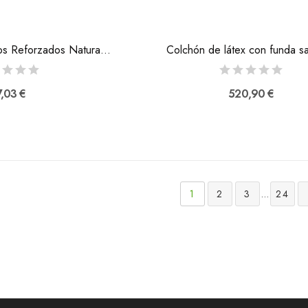
Asideros Ergonómicos Reforzados Natural Grip
Colchón de látex con funda san
,03 €
520,90 €
1
2
3
…
24